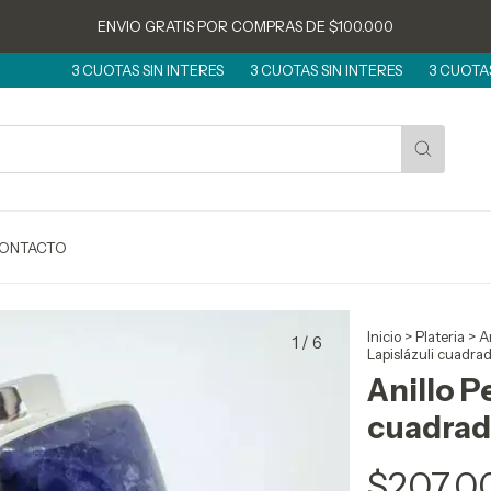
ENVIO GRATIS POR COMPRAS DE $100.000
3 CUOTAS SIN INTERES
3 CUOTAS SIN INTERES
3 CUOTAS SIN INTE
ONTACTO
Inicio
>
Plateria
>
An
1
/
6
Lapislázuli cuadra
Anillo P
cuadra
$207.0