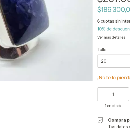
$186.300,
6
cuotas sin int
10% de descuen
Ver más detalles
Talle
¡No te lo pierda
1
en stock
Compra p
Tus datos 