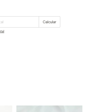
P:
Cambiar CP
Calcular
tal