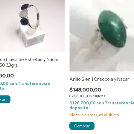
con Lluvia de Estrellas y Nacar
50 3,3grs
00,00
Anillo 2 en 1 Crisocola y Nacar
0,00
con
Transferencia o
to
$143.000,00
6
x
$23.833,33
sin interés
rar
$128.700,00
con
Transferencia
depósito
¡No te lo pierdas, es el último!
Comprar