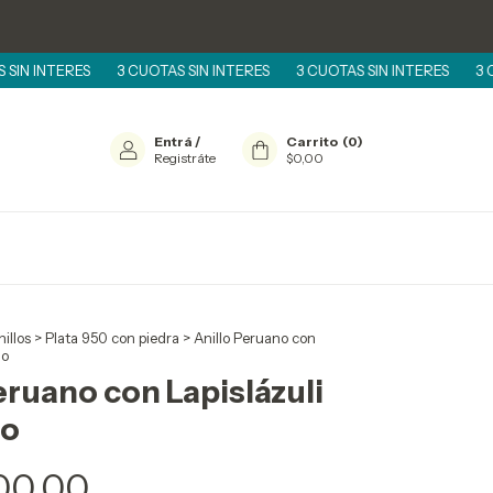
RES
3 CUOTAS SIN INTERES
3 CUOTAS SIN INTERES
3 CUOTAS SI
Entrá
/
Carrito
(
0
)
Registráte
$0,00
illos
>
Plata 950 con piedra
>
Anillo Peruano con
do
eruano con Lapislázuli
do
00,00