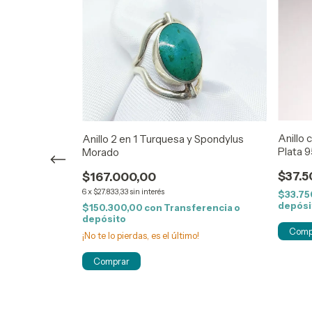
ta 950 6grs
Anillo 
Anillo 2 en 1 Turquesa y Spondylus
Plata 9
Morado
$37.5
$167.000,00
6
x
$27.833,33
sin interés
erencia o
$33.75
depósi
$150.300,00
con
Transferencia o
depósito
!
Comp
¡No te lo pierdas, es el último!
Comprar