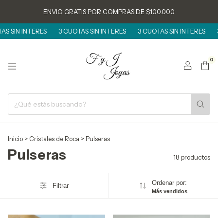
ENVIO GRATIS POR COMPRAS DE $100.000
INTERES
3 CUOTAS SIN INTERES
3 CUOTAS SIN INTERES
3 CUOTA
0
Inicio
>
Cristales de Roca
>
Pulseras
Pulseras
18 productos
Ordenar por:
Filtrar
Más vendidos