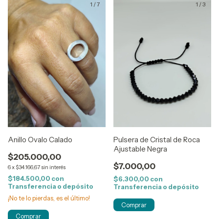
1
/
7
1
/
3
Anillo Ovalo Calado
Pulsera de Cristal de Roca
Ajustable Negra
$205.000,00
$7.000,00
6
x
$34.166,67
sin interés
$184.500,00
con
$6.300,00
con
Transferencia o depósito
Transferencia o depósito
¡No te lo pierdas, es el último!
Comprar