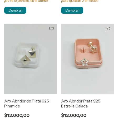
¡No te lo pierdas, es el último!
¡Solo quedan
2
en stock!
1
/
3
1
/
2
Aro Abridor de Plata 925
Aro Abridor Plata 925
Piramide
Estrella Calada
$12.000,00
$12.000,00