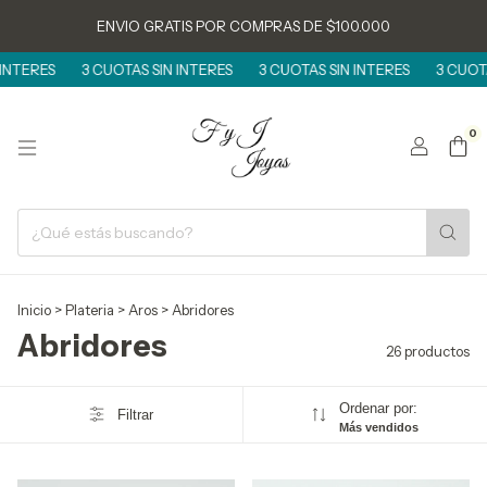
ENVIO GRATIS POR COMPRAS DE $100.000
ES
3 CUOTAS SIN INTERES
3 CUOTAS SIN INTERES
3 CUOTAS SIN
0
Inicio
>
Plateria
>
Aros
>
Abridores
Abridores
26 productos
Ordenar por:
Filtrar
Más vendidos