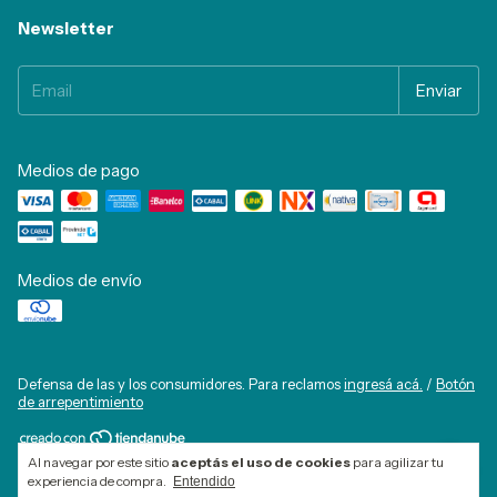
Newsletter
Medios de pago
Medios de envío
Defensa de las y los consumidores. Para reclamos
ingresá acá.
/
Botón
de arrepentimiento
Al navegar por este sitio
aceptás el uso de cookies
para agilizar tu
Copyright Fyjjoyas - 2026. Todos los derechos reservados.
experiencia de compra.
Entendido