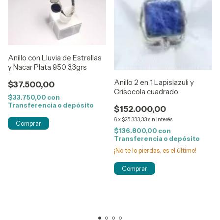
Anillo con Lluvia de Estrellas
y Nacar Plata 950 3,3grs
Anillo 2 en 1 Lapislazuli y
$37.500,00
Crisocola cuadrado
$33.750,00
con
Transferencia o depósito
$152.000,00
6
x
$25.333,33
sin interés
Comprar
$136.800,00
con
Transferencia o depósito
¡No te lo pierdas, es el último!
Comprar